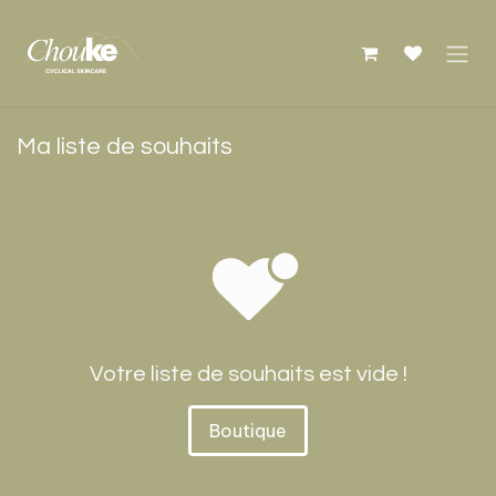
Se rendre au contenu
Ma liste de souhaits
Votre liste de souhaits est vide !
Boutique