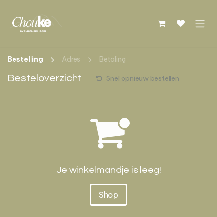
Overslaan naar inhoud
Bestelling
Adres
Betaling
Besteloverzicht
Snel opnieuw bestellen
Je winkelmandje is leeg!
Shop